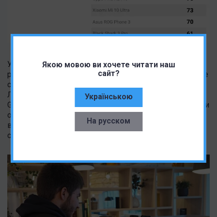
Уже опубликованы первые результаты и составлен
Якою мовою ви хочете читати наш
сайт?
рейтинг, куда вошли девять моделей. В первой тройке
сразу два места сумели отвевать флагманы Samsung.
Лучшим с результатом 89 баллов признан дисплей у
Українською
Galaxy Note 20 Ultra 5G, а на третьем месте с 87 баллами
оказался Galaxy S20 Ultra 5G. На вторую строчку смог
На русском
взгромоздиться OnePlus 8 Pro, который получил от
специалистов DxOMark 88 баллов.