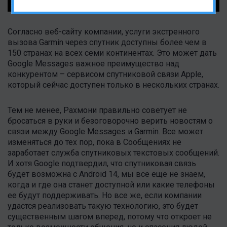
Согласно веб-сайту компании, услуги экстренного
вызова Garmin через спутник доступны более чем в
150 странах на всех семи континентах. Это может дать
Google Messages важное преимущество над
конкурентом – сервисом спутниковой связи Apple,
который сейчас доступен только в нескольких странах.
Тем не менее, Рахмони правильно советует не
бросаться в руки и безоговорочно верить новостям о
связи между Google Messages и Garmin. Все может
изменяться до тех пор, пока в Сообщениях не
заработает служба спутниковых текстовых сообщений.
И хотя Google подтвердил, что спутниковая связь
будет возможна с Android 14, мы все еще не знаем,
когда и где она станет доступной или какие телефоны
ее будут поддерживать. Но все же, если компании
удастся реализовать такую ​​технологию, это будет
существенным шагом вперед, потому что откроет не