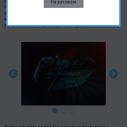
подобного тому, что установлен в Asus ROG Ally.
На русском
Рендеры демонстрируют устройство системы
охлаждения Legion Go. Через отверстия в задней
крышке воздух засасывается вентилятором и
выбрасывается через верхнюю грань.