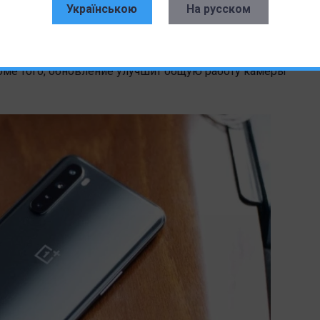
Українською
На русском
.1. Официальный список изменений включает в себя
ффект глубины-резкости и улучшается качество
оптимизировано энергопотребления при записи 4K-
роме того, обновление улучшит общую работу камеры