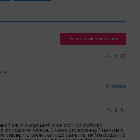
Написать комментарий
1
и....
Ответить
3
какой уж это хороший знак если устройство
, исправляя косяки. Скорее это косячный признак:
ке знали, т.к. косяк же надо выявить, найти решение,
о время. Может конечно в ванплас работают прям