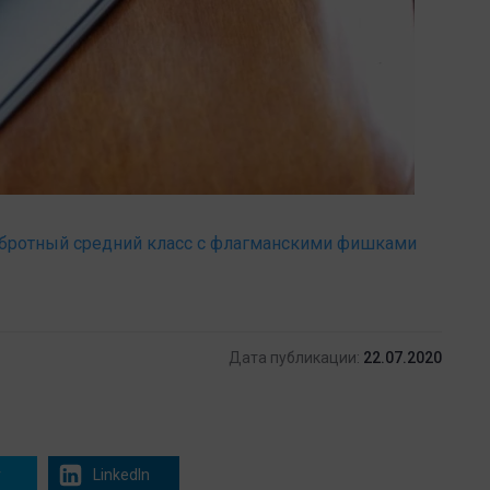
обротный средний класс с флагманскими фишками
Дата публикации:
22.07.2020
r
LinkedIn