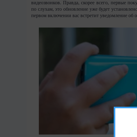
видеозвонков. Правда, скорее всего, первые пок
по слухам, это обновление уже будет установлен
первом включении вас встретит уведомление об 