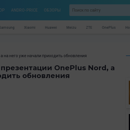
OP
ANDRO-PRICE
ОБЗОРЫ
Samsung
Xiaomi
Huawei
Meizu
ZTE
OnePlus
Ho
, а на него уже начали приходить обновления
 презентации OnePlus Nord, а
ходить обновления