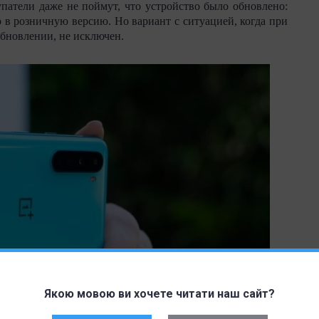
упатели даже не поймут, что устройство было обновлено:
о в розничную версию. Но вариант с ситуацией, когда при
обновлении, не исключен.
Якою мовою ви хочете читати наш сайт?