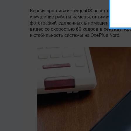
Версия прошивки OxygenOS несет номер 10.5
улучшение работы камеры: оптимизируется э
фотографий, сделанных в помещении. Также 
видео со скоростью 60 кадров в секунду. К
и стабильность системы на OnePlus Nord.