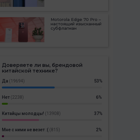
Motorola Edge 70 Pro –
настоящий изысканный
субфлагман
Доверяете ли вы, брендовой
китайской технике?
Да
(19694)
53%
Нет
(2238)
6%
Китайцы молодцы!
(13908)
37%
Мне с ними не везет :(
(815)
2%