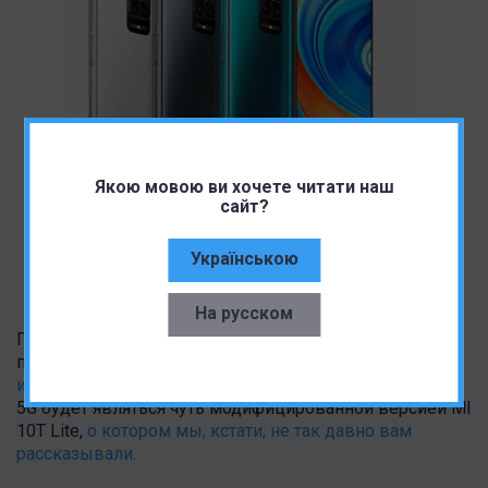
Якою мовою ви хочете читати наш
сайт?
Українською
Текущий Redmi Note 9
На русском
По последним слухам, Redmi Note 9 5G будет
продаваться на рынках
за пределами Китая под
именем Redmi Note 9T
. Считается, что Redmi Note 9 Pro
5G будет являться чуть модифицированной версией MI
10T Lite,
о котором мы, кстати, не так давно вам
рассказывали
.