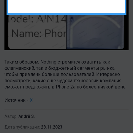
Таким образом, Nothing стремится охватить как
флагманский, так и бюджетный сегменты рынка,
чтобы привлечь больше пользователей. Интересно
посмотреть, какие еще чудеса технологий компания
сможет предложить в Phone 2a по более низкой цене.
Источник -
X
Автор:
Andrii S.
Дата публикации:
28.11.2023