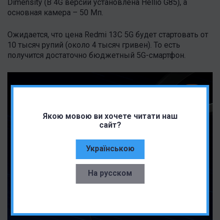
Dimensity (В 4G версии установлена Hellio G85), а
основная камера – 50 Мп.
Ожидается, что цена Redmi 13C 5G будет стартовать от
10 тысяч рупий (около 4 тысяч гривен). То есть
получится достаточно бюджетный 5G-смартфон.
Якою мовою ви хочете читати наш
сайт?
Українською
На русском