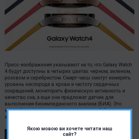
Пресс-изображения указывают на то, что Galaxy Watch
4 будут доступны в четырех цветах: черном, зеленом,
розовом и серебристом. Смарт-часы смогут измерять
уровень кислорода в крови и частоту сердечных
сокращений, мониторить физическую активность и
качество сна, а еще они предложат датчик для
выполнения биоимпедансного анализа (БИА). Это
новая фишка для тех, кто печется о своей фигуре и
хочет знать количество жировой массы в организме.
Якою мовою ви хочете читати наш
сайт?