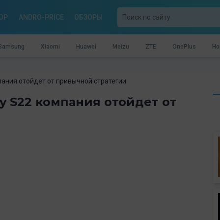
OP
ANDRO-PRICE
ОБЗОРЫ
Samsung
Xiaomi
Huawei
Meizu
ZTE
OnePlus
Ho
пания отойдет от привычной стратегии
y S22 компания отойдет от