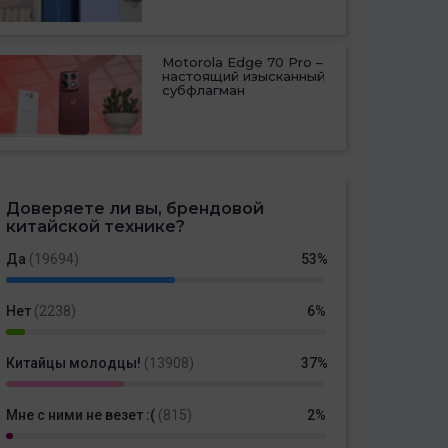
Motorola Edge 70 Pro –
настоящий изысканный
субфлагман
Доверяете ли вы, брендовой
китайской технике?
Да
(19694)
53%
Нет
(2238)
6%
Китайцы молодцы!
(13908)
37%
Мне с ними не везет :(
(815)
2%