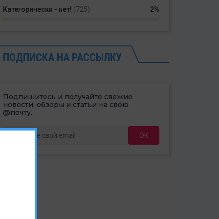
Категорически - нет!
(725)
2%
ПОДПИСКА НА РАССЫЛКУ
Подпишитесь и получайте свежие
новости, обзоры и статьи на свою
@почту.
ОК