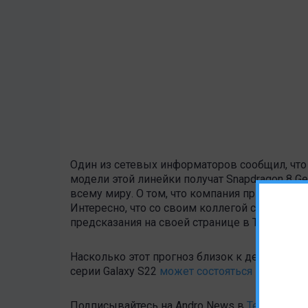
Один из сетевых информаторов сообщил, что 
модели этой линейки получат Snapdragon 8 Ge
всему миру. О том, что компания приняла та
Интересно, что со своим коллегой согласился
предсказания на своей странице в Twitter.
Насколько этот прогноз близок к действител
серии Galaxy S22
может состояться менее че
Подписывайтесь на Andro News в
Telegram
, «
В