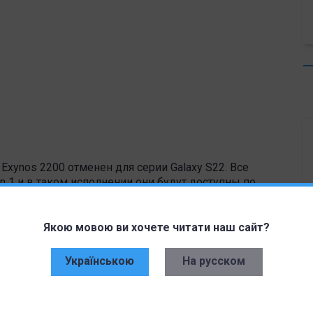
Exynos 2200 отменен для серии Galaxy S22. Все
n 1 и в таком исполнении они будут доступны по
кое решение, должно быть объявлено позже.
 авторитетный Ice Universe, сделавший репост этого
Якою мовою ви хочете читати наш сайт?
Українською
На русском
ьному положению дел, узнаем уже скоро. Анонс
м через месяц
— 8 февраля.
Контакте
» и
YouTube
-канал .