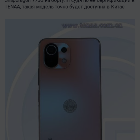
Snapdragon 775G на борту. И судя по ее сертификации в
TENAA, такая модель точно будет доступна в Китае.