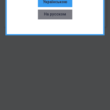
Українською
частокол из конкурентов. Одной из последних новинок
компании стал Cubot X30, который выходит на глобальный
рынок и в числе движущих сил продаж называют
пентакамеру на тыльной стороне.
На русском
28.07.2020
2567
4