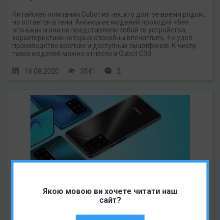
Китайская компания Cubot из тех, кто долгое время рядом,
но остается в тени. Анонсы ее моделей проходят «без
огонька» и они не представляли собой те устройства,
характеристики которых способны впечатлить. Ее удел
производство крепких и доступных смартфонов. К числу
таких моделей можно отнести и Cubot C30.
16.08.2020
3541
2
Cubot X30: если нужно много камер задешево
Якою мовою ви хочете читати наш
сайт?
Китайcкая компания Сubot на рынке смартфонов не
новичок, но ей приходится пробиваться сквозь плотный