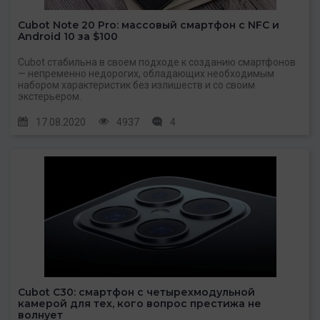
Cubot Note 20 Pro: массовый смартфон с NFC и
Android 10 за $100
Cubot стабильна в своем подходе к созданию смартфонов
— непременно недорогих, обладающих необходимым
набором характеристик без излишеств и со своим
экстерьером.
17.08.2020
4937
4
Cubot C30: смартфон с четырехмодульной
камерой для тех, кого вопрос престижа не
волнует