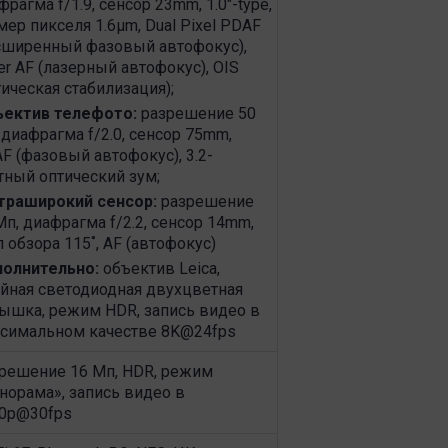
фрагма f/1.9, сенсор 23mm, 1.0"-type,
мер пикселя 1.6µm, Dual Pixel PDAF
сширенный фазовый автофокус),
er AF (лазерный автофокус), OIS
тическая стабилизация);
ектив телефото:
разрешение 50
 диафрагма f/2.0, сенсор 75mm,
F (фазовый автофокус), 3.2-
тный оптический зум;
траширокий сенсор:
разрешение
Мп, диафрагма f/2.2, сенсор 14mm,
л обзора 115˚, AF (автофокус)
олнительно:
объектив Leica,
йная светодиодная двухцветная
ышка, режим HDR, запись видео в
симальном качестве 8K@24fps
решение 16 Мп, HDR, режим
норама», запись видео в
0p@30fps