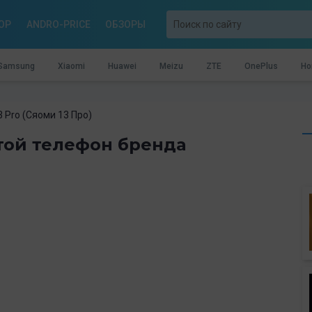
OP
ANDRO-PRICE
ОБЗОРЫ
Samsung
Xiaomi
Huawei
Meizu
ZTE
OnePlus
Ho
3 Pro (Сяоми 13 Про)
утой телефон бренда