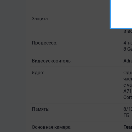
(че
Mou
Защита:
Corn
пан
и в
Процессор:
4-н
8 G
Видеоускоритель:
Adr
Ядро:
Одн
час
с ч
A71
Cor
Память:
8/1
ГБ
Основная камера:
Гла