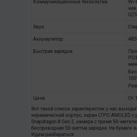
Коммуникационные технологии:
Wi-F
нав
QZS
Звук:
Сте
Аккумулятор:
482
Быстрая зарядка:
Про
PD3
мин
Бес
100
Рев
Цена:
От 
Вот такой список характеристик у нас выходи
керамический корпус, экран LTPO AMOLED с
Snapdragon 8 Gen 2, камера с тремя 50-мега
беспроводная 50-ваттна зарядка. На бумаге в
Идем разбираться.