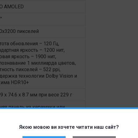
O AMOLED
″
0x3200 пикселей
тота обновления – 120 Гц,
ндартная яркость – 1200 нит,
овая яркость – 1900 нит,
познавание 1 миллиарда цветов,
тность пикселей – 522 ppi,
держка технологии Dolby Vision и
има HDR10+
.9 x 74.6 x 8.7 мм при весе 229 г
няя панель из керамики или
иконового полимера,
миниевые грани
Якою мовою ви хочете читати наш сайт?
amic White (белый), Ceramic Black