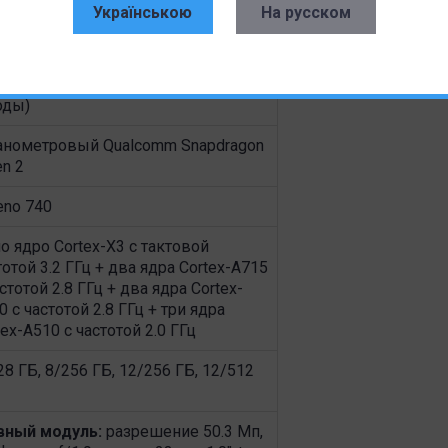
рный), Ceramic Flora Green (зеленый),
Українською
На русском
ntain Blue (голубой из экокожи)
ing Gorilla Glass Victus (передняя
ель), стандарт IP68 (защита от пыли
оды)
анометровый Qualcomm Snapdragon
en 2
eno 740
о ядро Cortex-X3 с тактовой
тотой 3.2 ГГц + два ядра Cortex-A715
астотой 2.8 ГГц + два ядра Cortex-
0 с частотой 2.8 ГГц + три ядра
tex-A510 с частотой 2.0 ГГц
28 ГБ, 8/256 ГБ, 12/256 ГБ, 12/512
вный модуль:
разрешение 50.3 Мп,