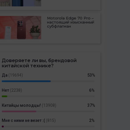
Motorola Edge 70 Pro –
настоящий изысканный
субфлагман
Доверяете ли вы, брендовой
китайской технике?
Да
(19694)
53%
Нет
(2238)
6%
Китайцы молодцы!
(13908)
37%
Мне с ними не везет :(
(815)
2%