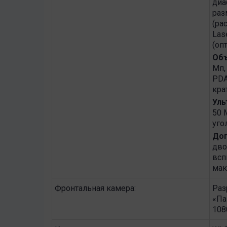
диа
раз
(ра
Las
(оп
Объ
Мп,
PDA
кра
Уль
50 
уго
Доп
дво
всп
мак
Фронтальная камера:
Раз
«Па
108