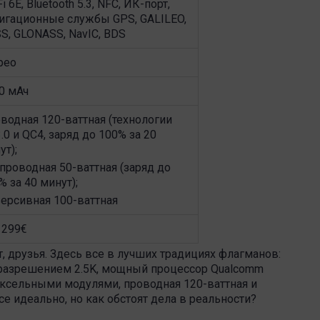
i 6E, Bluetooth 5.3, NFC, ИК-порт,
игационные службы GPS, GALILEO,
S, GLONASS, NavIC, BDS
рео
0 мАч
водная 120-ваттная (технологии
.0 и QC4, заряд до 100% за 20
ут);
проводная 50-ваттная (заряд до
% за 40 минут);
ерсивная 100-ваттная
1299€
т, друзья. Здесь все в лучших традициях флагманов:
 разрешением 2.5K, мощный процессор Qualcomm
пиксельными модулями, проводная 120-ваттная и
се идеально, но как обстоят дела в реальности?