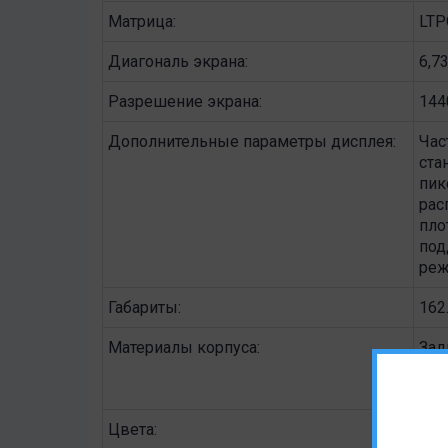
Матрица:
LTP
Диагональ экрана:
6,73
Разрешение экрана:
144
Дополнительные параметры дисплея:
Час
ста
пик
рас
пло
под
реж
Габариты:
162
Материалы корпуса:
Зад
сил
алю
Цвета:
Cer