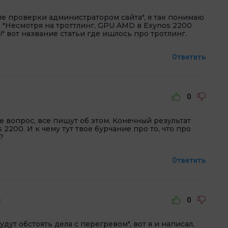
ле проверки администратором сайта", я так понимаю
. "Несмотря на троттлинг, GPU AMD в Exynos 2200
 вот название статьи где ишлось про тротлинг.
Ответить
0
е вопрос, все пишут об этом. Конечный результат
 2200. И к чему тут твое бурчание про то, что про
?
Ответить
й
0
 будут обстоять дела с перегревом", вот я и написал,