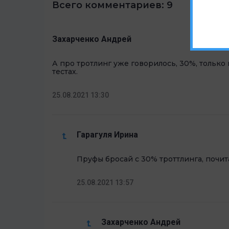
Всего комментариев: 9
Захарченко Андрей
А про тротлинг уже говорилось, 30%, только
тестах.
25.08.2021 13:30
Гарагуля Ирина
Пруфы бросай с 30% троттлинга, почит
25.08.2021 13:57
Захарченко Андрей