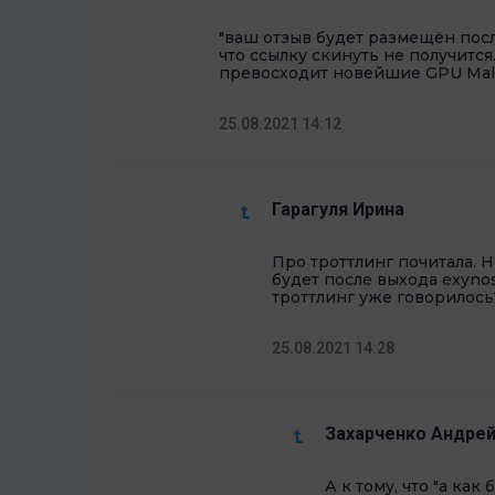
"ваш отзыв будет размещён пос
что ссылку скинуть не получится
превосходит новейшие GPU Mali"
25.08.2021 14:12
Гарагуля Ирина
Про троттлинг почитала. Н
будет после выхода exynos
троттлинг уже говорилось
25.08.2021 14:28
Захарченко Андре
А к тому, что "а как