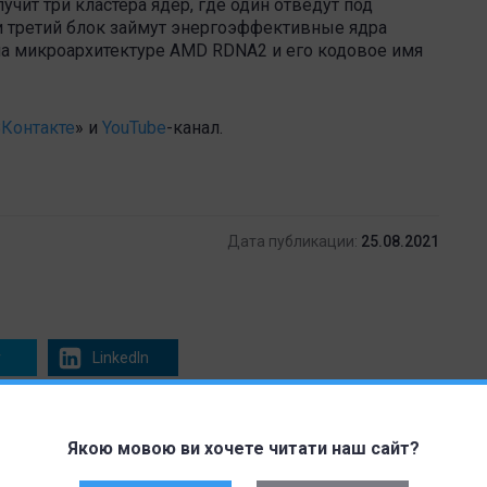
лучит три кластера ядер, где один отведут под
 и третий блок займут энергоэффективные ядра
 на микроархитектуре AMD RDNA2 и его кодовое имя
Контакте
» и
YouTube
-канал .
Дата публикации:
25.08.2021
r
LinkedIn
Якою мовою ви хочете читати наш сайт?