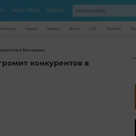
OP
ANDRO-PRICE
ОБЗОРЫ
Samsung
Xiaomi
Huawei
Meizu
ZTE
OnePlus
Ho
нкурентов в бенчмарке
громит конкурентов в