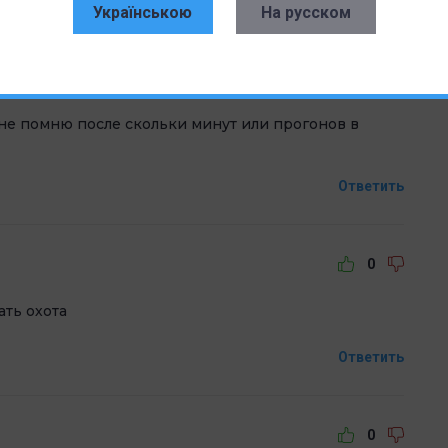
Українською
На русском
Написать комментарий
0
 не помню после скольки минут или прогонов в
Ответить
0
ать охота
Ответить
0