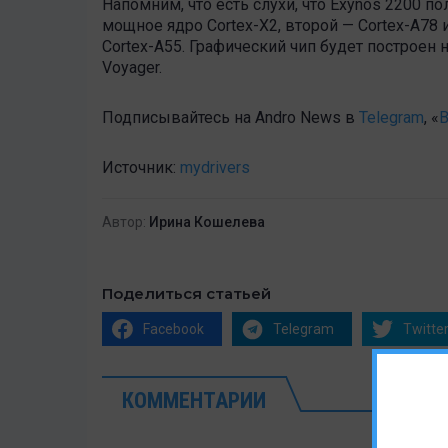
Напомним, что есть слухи, что Exynos 2200 по
мощное ядро Cortex-X2, второй — Cortex-A78
Cortex-A55. Графический чип будет построен
Voyager.
Подписывайтесь на Andro News в
Telegram
, «
В
Источник:
mydrivers
Автор:
Ирина Кошелева
Поделиться статьей
Facebook
Telegram
Twitte
КОММЕНТАРИИ