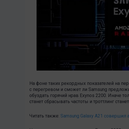
На фоне таких рекордных показателей на пер
с перегревом и сможет ли Samsung предлож
обуздать горячий нрав Exynos 2200. Иначе то
станет сбрасывать частоты и троттлинг стане
Читать также:
Samsung Galaxy A21 совершил 