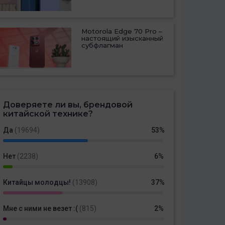
Motorola Edge 70 Pro –
настоящий изысканный
субфлагман
Доверяете ли вы, брендовой
китайской технике?
Да
(19694)
53%
Нет
(2238)
6%
Китайцы молодцы!
(13908)
37%
Мне с ними не везет :(
(815)
2%