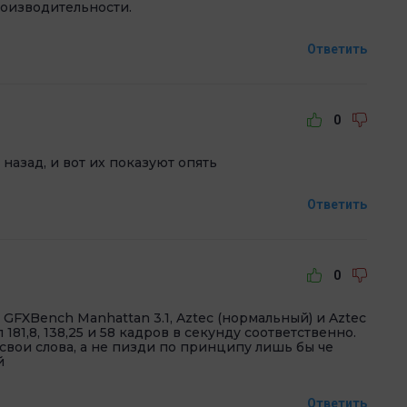
оизводительности.
Ответить
0
 назад, и вот их показуют опять
Ответить
0
 GFXBench Manhattan 3.1, Aztec (нормальный) и Aztec
81,8, 138,25 и 58 кадров в секунду соответственно.
свои слова, а не пизди по принципу лишь бы че
й
Ответить