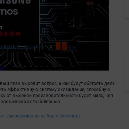
вый план выходит вопрос, а как будут обстоять дела
ить эффективную систему охлаждения, способную
лку от высокой производительности будет мало, чип
т хронической его болезнью.
акт самосожжения на борту самолета