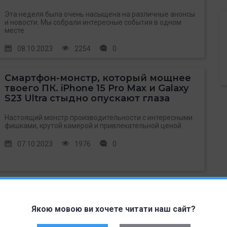
Эта неделя была очень насыщена на различные анонсы
и новости. Мы собрали интересные события в одном
месте
08.10.2023
2254
0
Смартфон-монстр, который мощнее
твоего ПК. iPhone 15 Pro Max и Galaxy
S23 Ultra стыдно опускают глаза
Настоящий монстр производительности с интересными
фишками, крутой камерой и привлекательной ценой
07.10.2023
1976
0
Galaxy A55 станет настоящим хитом,
iPhone 15 Pro не перестает удивлять,
Якою мовою ви хочете читати наш сайт?
а Xiaomi снова расчехлили конвейер