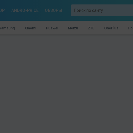
OP
ANDRO-PRICE
ОБЗОРЫ
Samsung
Xiaomi
Huawei
Meizu
ZTE
OnePlus
Ho