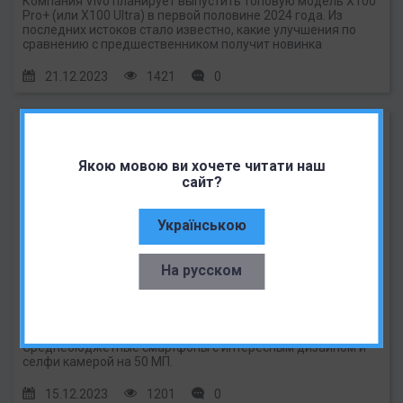
Компания Vivo планирует выпустить топовую модель X100
Pro+ (или X100 Ultra) в первой половине 2024 года. Из
последних истоков стало известно, какие улучшения по
сравнению с предшественником получит новинка
21.12.2023
1421
0
Якою мовою ви хочете читати наш
сайт?
Українською
На русском
Vivo S18, Vivo S18 Pro и Vivo S18e представлены по
цене от $294.
Среднебюджетные смартфоны с интересным дизайном и
селфи камерой на 50 МП.
15.12.2023
1201
0